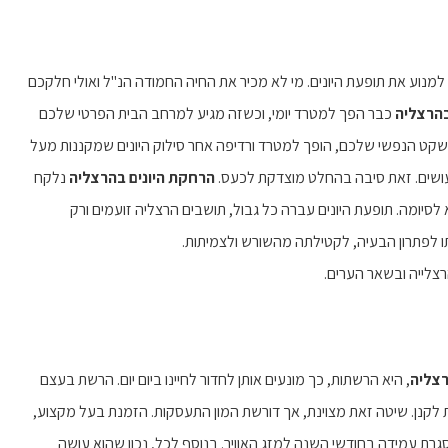
 למנוע את תופעת היונים. מי לא מכיר את החיה החמודה הנ"ל ואולי חלקכם
בהרצליה
כבר הפך למטרד יומי, וכשזה מגיע למרחב הבית הפרטי שלכם
קט הנפשי שלכם, הופך למטרד ורדיפה אחר סילוק היונים שמקננות מעל
רעושים. זאת סיבה בהחלט מוצדקת לכעס.
הרחקת היונים בהרצליה
נלקח
סיומה. תופעת היונים עברה כל גבול, תושבים הרצליה זועמים ורק
ו לפתרון הבעיה, לקטילתה מהשורש ולצמיתות.
רצלייה ובשאר הערים.
רצליה
, היא הרשתות, כך מונעים אותן לחדור לחיינו ביום יום. הרשת בעצם
ת לקנן. שיטה זאת מצוינת, אך דורשת המון התעסקות. הזמנת בעל מקצוע,
רת עמידה בחודשי השנה למזג האוויר. בנוסף לכל, נכון שהוא עושה