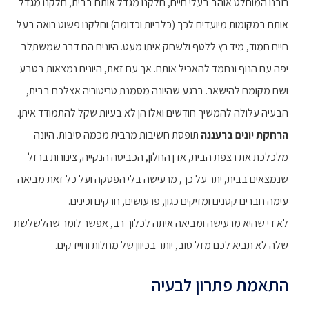
רובנו המוחלט אוהב בעלי חיים, חלקנו מגדל אותם בבית, חלקנו מגדל
אותם במקומות מיועדים לכך (כלביות וכדומה) וחלקנו פשוט רואה בעל
חיים חמוד, מיד רץ ללטף ולשחק איתו מעט. היונים הם דבר שמשתלב
יפה עם הנוף ונחמד להאכיל אותם. אך עם זאת, היונים נמצאות בטבע
ושם מקומם להישאר. ברגע שהיונה מסמנת טריטוריה אצלכם בבית,
הבעיה עלולה להמשיך חודשים ואלו הן לא בעיות שקל להתמודד איתן.
הרחקת יונים ברעננה
תופסת חשיבות מרבית מכמה סיבות. היונה
מלכלכת את רצפת הבית, אדן החלון, הכביסה הנקייה, צינורות ברזל
שנמצאים בבית, יתר על כך, מרעישה בלי הפסקה ועל כל זאת מביאה
עימה חברים קטנים ומזיקים כגון, פרעושים, חרקים וכינים.
לא די שהיא מרעישה ומביאה איתה לכלוך רב, אפשר לומר שהלשלשת
שלה לא תביא לכם מזל טוב, יותר בכיוון של מחלות וחיידקים.
התאמת פתרון לבעיה