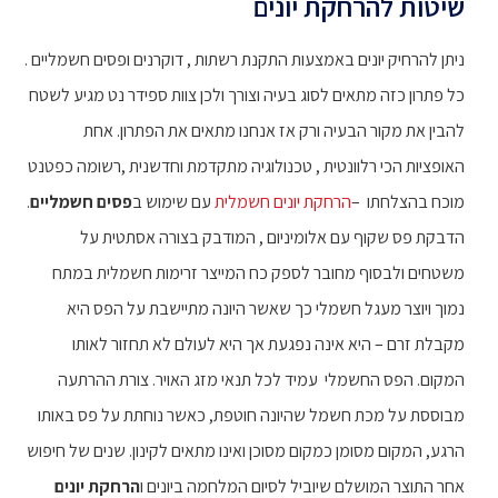
שיטות להרחקת יונים
ניתן להרחיק יונים באמצעות התקנת רשתות , דוקרנים ופסים חשמליים .
כל פתרון כזה מתאים לסוג בעיה וצורך ולכן צוות ספידר נט מגיע לשטח
להבין את מקור הבעיה ורק אז אנחנו מתאים את הפתרון. אחת
האופציות הכי רלוונטית , טכנולוגיה מתקדמת וחדשנית ,רשומה כפטנט
מוכח בהצלחתו –
הרחקת יונים חשמלית
עם שימוש ב
פסים חשמליים
.
הדבקת פס שקוף עם אלומיניום , המודבק בצורה אסתטית על
משטחים ולבסוף מחובר לספק כח המייצר זרימות חשמלית במתח
נמוך ויוצר מעגל חשמלי כך שאשר היונה מתיישבת על הפס היא
מקבלת זרם – היא אינה נפגעת אך היא לעולם לא תחזור לאותו
המקום. הפס החשמלי עמיד לכל תנאי מזג האויר. צורת ההרתעה
מבוססת על מכת חשמל שהיונה חוטפת, כאשר נוחתת על פס באותו
הרגע, המקום מסומן כמקום מסוכן ואינו מתאים לקינון. שנים של חיפוש
אחר התוצר המושלם שיוביל לסיום המלחמה ביונים ו
הרחקת יונים