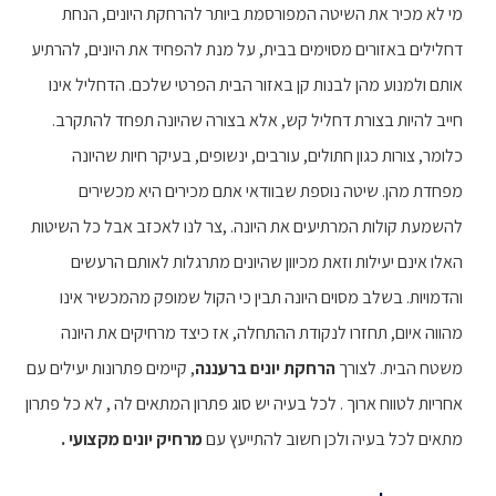
מי לא מכיר את השיטה המפורסמת ביותר להרחקת היונים, הנחת
דחלילים באזורים מסוימים בבית, על מנת להפחיד את היונים, להרתיע
אותם ולמנוע מהן לבנות קן באזור הבית הפרטי שלכם. הדחליל אינו
חייב להיות בצורת דחליל קש, אלא בצורה שהיונה תפחד להתקרב.
כלומר, צורות כגון חתולים, עורבים, ינשופים, בעיקר חיות שהיונה
מפחדת מהן. שיטה נוספת שבוודאי אתם מכירים היא מכשירים
להשמעת קולות המרתיעים את היונה. ,צר לנו לאכזב אבל כל השיטות
האלו אינם יעילות וזאת מכיוון שהיונים מתרגלות לאותם הרעשים
והדמויות. בשלב מסוים היונה תבין כי הקול שמופק מהמכשיר אינו
מהווה איום, תחזרו לנקודת ההתחלה, אז כיצד מרחיקים את היונה
משטח הבית. לצורך
הרחקת יונים ברעננה
, קיימים פתרונות יעילים עם
אחריות לטווח ארוך . לכל בעיה יש סוג פתרון המתאים לה , לא כל פתרון
מתאים לכל בעיה ולכן חשוב להתייעץ עם
מרחיק יונים מקצועי .