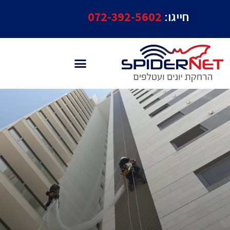
חייגו:
072-392-5602