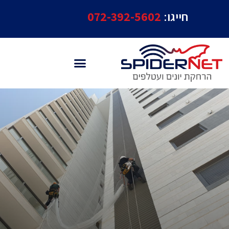
חייגו:
072-392-5602