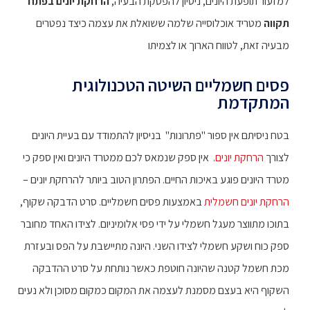
למזעור תופעת היונים, ניסיון להפסקת הבעיה,
הרחקת יונים בפתח
תקווה
מטריד אוכלוסייה שלמה ששואלת את עצמה כיצד נפטרים
מבעיה זאת, לטווח הארוך או לצמיתו
פסים חשמליים השיטה הטכנולוגית
המתקדמת
בטח ניסיתם אין ספור "פתרונות" בניסיון להתמודד עם בעיית היונים
לצורך
הרחקת יונים
. אין ספק שנמאס לכם ממטרד היונים ואין ספק כי
מטרד היונים פוגע באיכות החיים. הפתרון הטוב ביותר להרחקת יונים –
הרחקת יונים חשמלית
באמצעות פסים חשמליים. סרט הדבקה שקוף,
בתוכו מתווצר מעגל חשמלי על ידי פסי אלומיניום. לצידו האחד מחובר
ספק כוח ושקע חשמלי לצידו השני. היונה מתיישבת על הפס ובעזרת
מכת חשמל קטנה שהיונה חוטפת כאשר נותחת על סרט ההדבקה
השקוף היא בעצם מסמנת לעצמה את המקום כמקום מסוכן ולא נעים