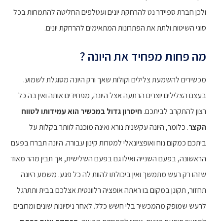
ולכן חברת ספיידר נט להרחקת יונים ועטלפים החליטה להתמחות בכל
סוגי השיטות ולתת את הפתרונות המתאימים להרחקת יונים.
מה פחות מפחיד את היונה ?
מכשירים להשמעת צלילים וקולות שאך ורק היונה מסוגלת לשמוע.
בעצם הצלילים יוצרים הרתעה אצל היונה, מפחידים אותה ואין בה כל
רצון להתקרב לביתכם.
חיסרון גדול במכשיר הוא עמידותו לטווח
הקצר
. כלומר, היונה עקשנית נורא ואינה מוכנה לוותר בקלות על
ביתכם כמקום נוח ואופציונאלי למטרות קינון עבורה. היונה תברח בפעם
הראשונה, בפעם השנייה ואילו גם בפעם השלישית, אך תבין מהר מאוד
שזהו רק רעש מתמשך ואין ביכולתו להוות לה כל פגע. משמע היונה
תחזור, תקונן במקום בו ראתה אופציה רלוונטית אצלכם בבית ותתרגל
לרעש שמופק מהמכשיר בלי חשש כלל. לאחר ניסיונות שונים ומרובים